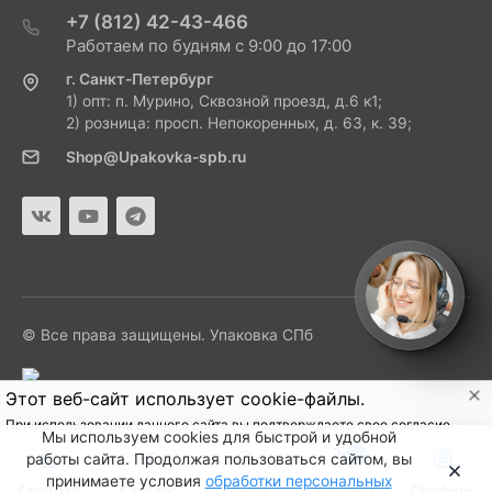
+7 (812) 42-43-466
Работаем по будням с 9:00 до 17:00
г. Санкт-Петербург
1) опт: п. Мурино, Сквозной проезд, д.6 к1;
2) розница: просп. Непокоренных, д. 63, к. 39;
Shop@Upakovka-spb.ru
© Все права защищены. Упаковка СПб
Этот веб-сайт использует cookie-файлы.
При использовании данного сайта вы подтверждаете свое согласие
Мы используем cookies для быстрой и удобной
на использование cookie-файлов в соответствии с нашей
политикой
0
работы сайта. Продолжая пользоваться сайтом, вы
приватности
.
принимаете условия
обработки персональных
Главная
Каталог
Подтверждаю
Поиск
Корзина
Профиль