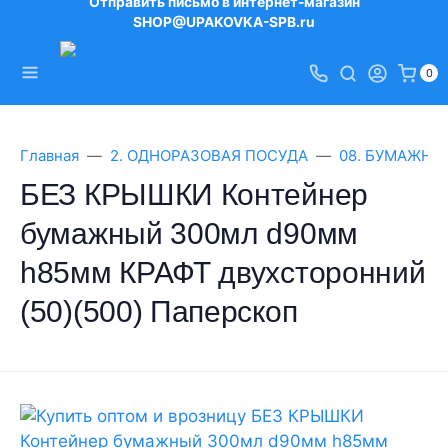
Отправить письмо в интернет-магазин
SHOP@UPAKOVKA-SPB.ru
0
Главная
2. ОДНОРАЗОВАЯ ПОСУДА
08. БУМАЖНЫ
БЕЗ КРЫШКИ Контейнер
бумажный 300мл d90мм
h85мм КРАФТ двухсторонний
(50)(500) Паперскоп