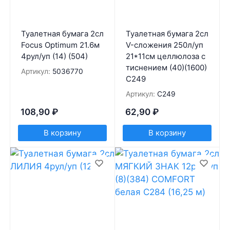
Туалетная бумага 2сл
Туалетная бумага 2сл
Focus Optimum 21.6м
V-сложения 250л/уп
4рул/уп (14) (504)
21*11см целлюлоза с
тиснением (40)(1600)
Артикул:
5036770
С249
Артикул:
С249
108,90
₽
62,90
₽
В корзину
В корзину