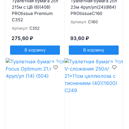
Туалетная бумага 2сл
Туалетная бумага 2сл
215м с ЦВ (6)(408)
23м 4рул/уп(24)(864)
PROtissue Premium
PROtissueС160
С352
Артикул:
C160
Артикул:
C352
275,60
₽
93,60
₽
В корзину
В корзину