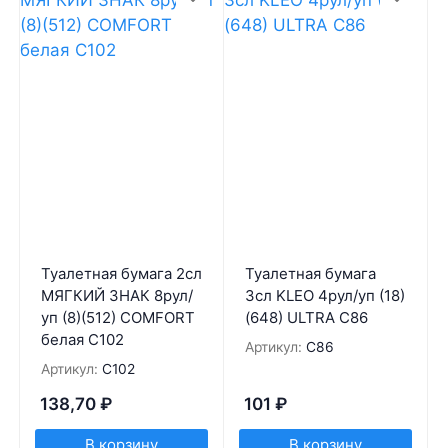
Туалетная бумага 2сл
Туалетная бумага
МЯГКИЙ ЗНАК 8рул/
3сл KLEO 4рул/уп (18)
уп (8)(512) COMFORT
(648) ULTRA С86
белая С102
Артикул:
С86
Артикул:
С102
138,70
₽
101
₽
В корзину
В корзину