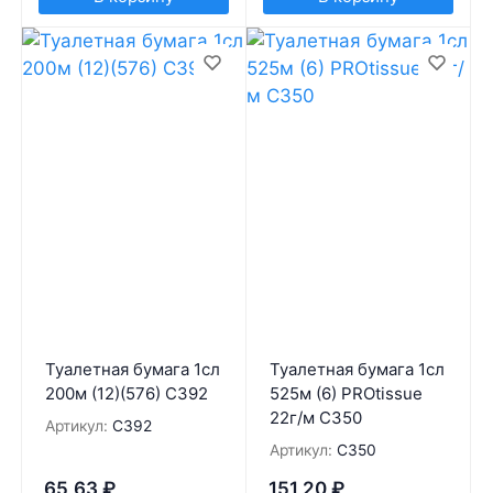
Туалетная бумага 1сл
Туалетная бумага 1сл
200м (12)(576) С392
525м (6) PROtissue
22г/м С350
Артикул:
С392
Артикул:
С350
65,63
₽
151,20
₽