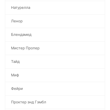
Натурелла
Ленор
Блендамед
Мистер Пропер
Тайд
Миф
Фейри
Проктер энд Гэмбл