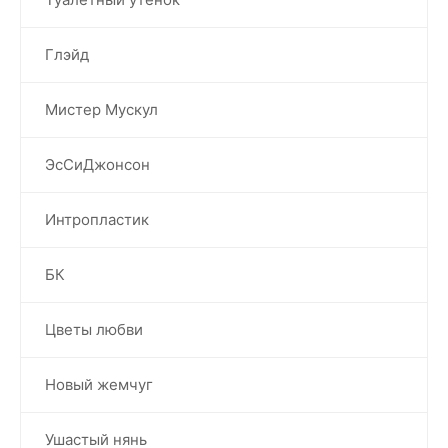
Глэйд
Мистер Мускул
ЭсСиДжонсон
Интропластик
БК
Цветы любви
Новый жемчуг
Ушастый нянь