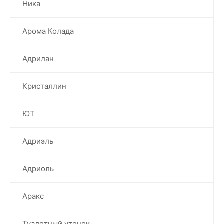
Ника
Арома Колада
Адрилан
Кристаллин
ЮТ
Адриэль
Адриоль
Аракс
Туалетный утенок