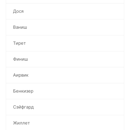
Дося
Ваниш
Тирет
Финиш
Аирвик
Бенкизер
Сэйфгард
Жиллет