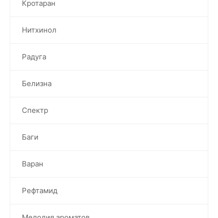
Кротаран
Нитхинол
Радуга
Белизна
Спектр
Баги
Варан
Рефтамид
Мелодия ароматов