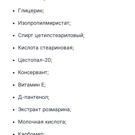
Глицерин;
Изопропилмиристат;
Спирт цетилстеариловый;
Кислота стеариновая;
Цестопал-20;
Консервант;
Витамин Е;
Д-пантенол;
Экстракт розмарина;
Молочная кислота;
Карбомер;