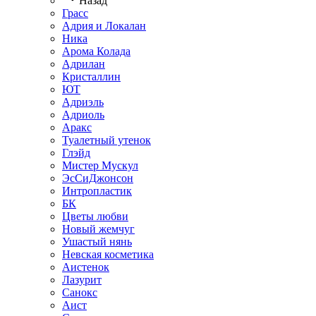
Назад
Грасс
Адрия и Локалан
Ника
Арома Колада
Адрилан
Кристаллин
ЮТ
Адриэль
Адриоль
Аракс
Туалетный утенок
Глэйд
Мистер Мускул
ЭсСиДжонсон
Интропластик
БК
Цветы любви
Новый жемчуг
Ушастый нянь
Невская косметика
Аистенок
Лазурит
Санокс
Аист