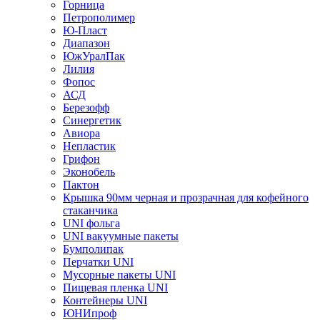
Горница
Петрополимер
Ю-Пласт
Диапазон
ЮжУралПак
Лилия
Фопос
АСД
Березофф
Синергетик
Авиора
Непластик
Грифон
Эконобель
Пактон
Крышка 90мм черная и прозрачная для кофейного
стаканчика
UNI фольга
UNI вакуумные пакеты
Бумполипак
Перчатки UNI
Мусорные пакеты UNI
Пищевая пленка UNI
Контейнеры UNI
ЮНИпроф