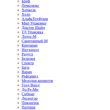
Бреф
Пемолюкс
Хенкель
Хелп
АльфаТехФорм
Мир Упаковки
Доктор Шайн
ТД Упаковка
Лотос-М
Санитарный-М
Кротаран
Нитхинол
Радуга
Белизна
Спектр
Баги
Варан
Рефтамид
Мелодия ароматов
Голд Винд
До-Ре-Ми
Сибиар
Десногор
Пикничок
Патерра