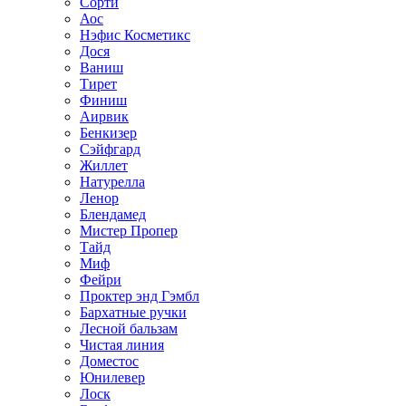
Сорти
Аос
Нэфис Косметикс
Дося
Ваниш
Тирет
Финиш
Аирвик
Бенкизер
Сэйфгард
Жиллет
Натурелла
Ленор
Блендамед
Мистер Пропер
Тайд
Миф
Фейри
Проктер энд Гэмбл
Бархатные ручки
Лесной бальзам
Чистая линия
Доместос
Юнилевер
Лоск