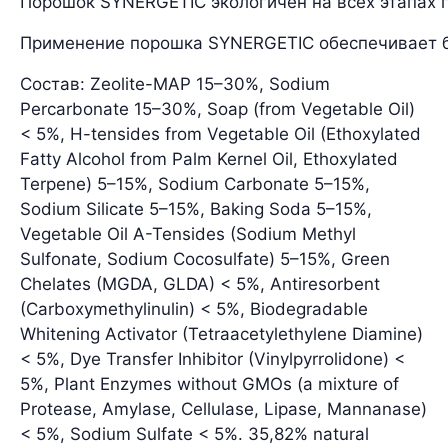
Порошок SYNERGETIC экологичен на всех этапах 
Применение порошка SYNERGETIC обеспечивает без
Состав: Zeolite-MAP 15–30%, Sodium
Percarbonate 15–30%, Soap (from Vegetable Oil)
< 5%, H-tensides from Vegetable Oil (Ethoxylated
Fatty Alcohol from Palm Kernel Oil, Ethoxylated
Terpene) 5–15%, Sodium Carbonate 5–15%,
Sodium Silicate 5–15%, Baking Soda 5–15%,
Vegetable Oil A-Tensides (Sodium Methyl
Sulfonate, Sodium Cocosulfate) 5–15%, Green
Chelates (MGDA, GLDA) < 5%, Antiresorbent
(Carboxymethylinulin) < 5%, Biodegradable
Whitening Activator (Tetraacetylethylene Diamine)
< 5%, Dye Transfer Inhibitor (Vinylpyrrolidone) <
5%, Plant Enzymes without GMOs (a mixture of
Protease, Amylase, Cellulase, Lipase, Mannanase)
< 5%, Sodium Sulfate < 5%. 35,82% natural