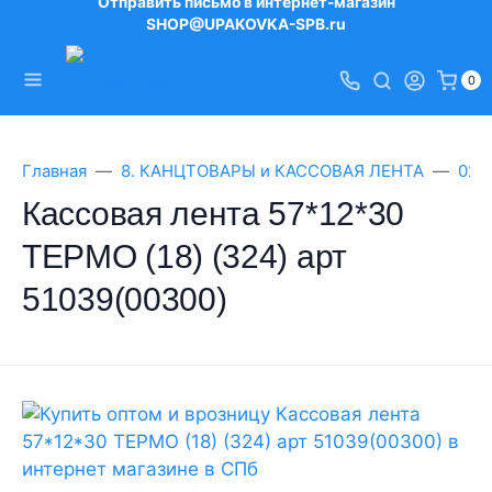
Отправить письмо в интернет-магазин
SHOP@UPAKOVKA-SPB.ru
0
Главная
8. КАНЦТОВАРЫ и КАССОВАЯ ЛЕНТА
02.
Кассовая лента 57*12*30
ТЕРМО (18) (324) арт
51039(00300)