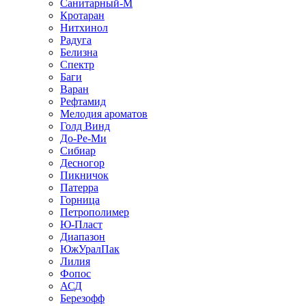
Санитарный-М
Кротаран
Нитхинол
Радуга
Белизна
Спектр
Баги
Варан
Рефтамид
Мелодия ароматов
Голд Винд
До-Ре-Ми
Сибиар
Десногор
Пикничок
Патерра
Горница
Петрополимер
Ю-Пласт
Диапазон
ЮжУралПак
Лилия
Фопос
АСД
Березофф