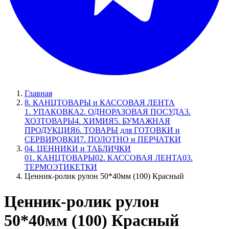
Главная
8. КАНЦТОВАРЫ и КАССОВАЯ ЛЕНТА
1. УПАКОВКА
2. ОДНОРАЗОВАЯ ПОСУДА
3.
ХОЗТОВАРЫ
4. ХИМИЯ
5. БУМАЖНАЯ
ПРОДУКЦИЯ
6. ТОВАРЫ для ГОТОВКИ и
СЕРВИРОВКИ
7. ПОЛОТНО и ПЕРЧАТКИ
04. ЦЕННИКИ и ТАБЛИЧКИ
01. КАНЦТОВАРЫ
02. КАССОВАЯ ЛЕНТА
03.
ТЕРМОЭТИКЕТКИ
Ценник-ролик рулон 50*40мм (100) Красный
Ценник-ролик рулон
50*40мм (100) Красный