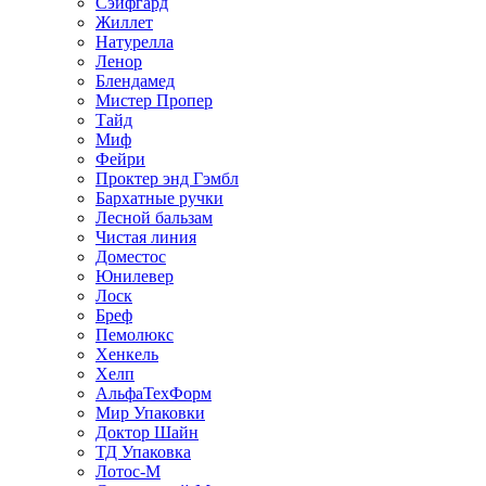
Сэйфгард
Жиллет
Натурелла
Ленор
Блендамед
Мистер Пропер
Тайд
Миф
Фейри
Проктер энд Гэмбл
Бархатные ручки
Лесной бальзам
Чистая линия
Доместос
Юнилевер
Лоск
Бреф
Пемолюкс
Хенкель
Хелп
АльфаТехФорм
Мир Упаковки
Доктор Шайн
ТД Упаковка
Лотос-М