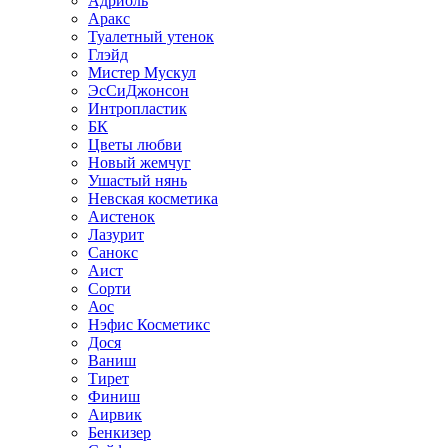
Адриоль
Аракс
Туалетный утенок
Глэйд
Мистер Мускул
ЭсСиДжонсон
Интропластик
БК
Цветы любви
Новый жемчуг
Ушастый нянь
Невская косметика
Аистенок
Лазурит
Санокс
Аист
Сорти
Аос
Нэфис Косметикс
Дося
Ваниш
Тирет
Финиш
Аирвик
Бенкизер