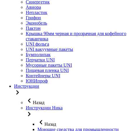
Синергетик
Авиора
Непластик
Грифон
Эконобель
Пактон
Крышка 90мм черная и прозрачная для кофейного
стаканчика
UNI фольга
UNI вакуумные пакеты
Бумполипак
Перчатки UNI
Мусорные пакеты UNI
Пищевая пленка UNI
Контейнеры UNI
ЮНИпроф
Инструкции
Назад
Инструкции Ника
Назад
Моющие средства для промышленности